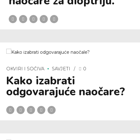
naočare za dioptriju.
OKVIRI I SOČIVA
SAVJETI
0
Kako izabrati
odgovarajuće naočare?