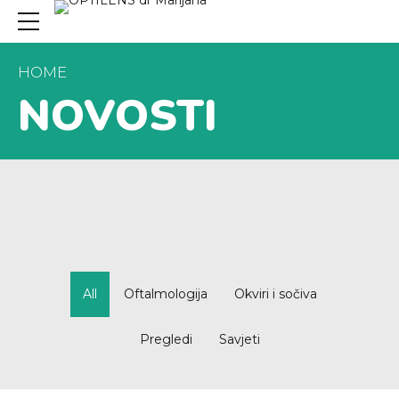
HOME
NOVOSTI
All
Oftalmologija
Okviri i sočiva
Pregledi
Savjeti