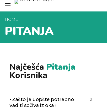
HOME
PITANJA
Najčešća
Pitanja
Korisnika
• Zašto je uopšte potrebno
vaditi sočiva iz oka?