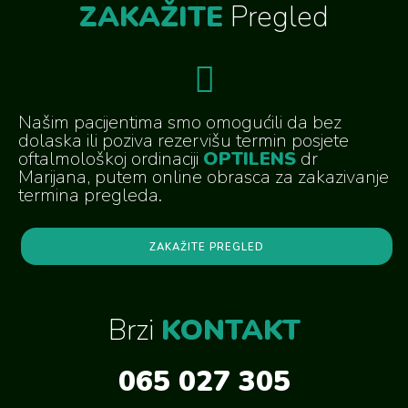
ZAKAŽITE
Pregled
Našim pacijentima smo omogućili da bez
dolaska ili poziva rezervišu termin posjete
oftalmološkoj ordinaciji
OPTILENS
dr
Marijana, putem online obrasca za zakazivanje
termina pregleda.
ZAKAŽITE PREGLED
Brzi
KONTAKT
065 027 305