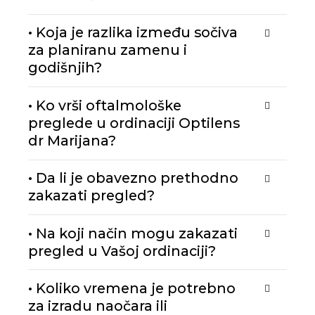
• Koja je razlika između sočiva
za planiranu zamenu i
godišnjih?
• Ko vrši oftalmološke
preglede u ordinaciji Optilens
dr Marijana?
• Da li je obavezno prethodno
zakazati pregled?
• Na koji način mogu zakazati
pregled u Vašoj ordinaciji?
• Koliko vremena je potrebno
za izradu naočara ili