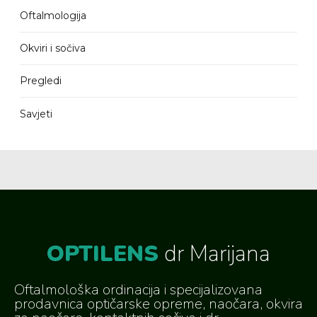
Oftalmologija
Okviri i sočiva
Pregledi
Savjeti
OPTILENS
dr Marijana
Oftalmološka ordinacija i specijalizovana
prodavnica optičarske opreme, naočara, okvira