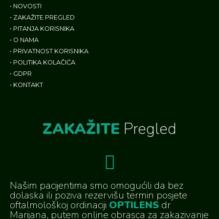
•
NOVOSTI
•
ZAKAŽITE PREGLED
•
PITANJA KORISNIKA
•
O NAMA
•
PRIVATNOST KORISNIKA
•
POLITIKA KOLAČIĆA
•
GDPR
•
KONTAKT
ZAKAŽITE
Pregled
Našim pacijentima smo omogućili da bez
dolaska ili poziva rezervišu termin posjete
oftalmološkoj ordinaciji
OPTILENS
dr
Marijana, putem online obrasca za zakazivanje