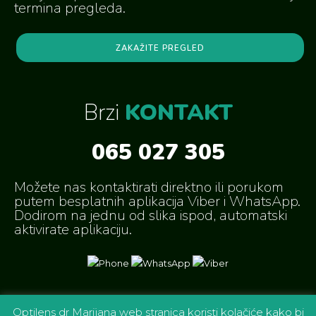
termina pregleda.
ZAKAŽITE PREGLED
Brzi
KONTAKT
065 027 305
Možete nas kontaktirati direktno ili porukom
putem besplatnih aplikacija Viber i WhatsApp.
Dodirom na jednu od slika ispod, automatski
aktivirate aplikaciju.
Optilens dr Marijana web stranica koristi kolačiće kako bi