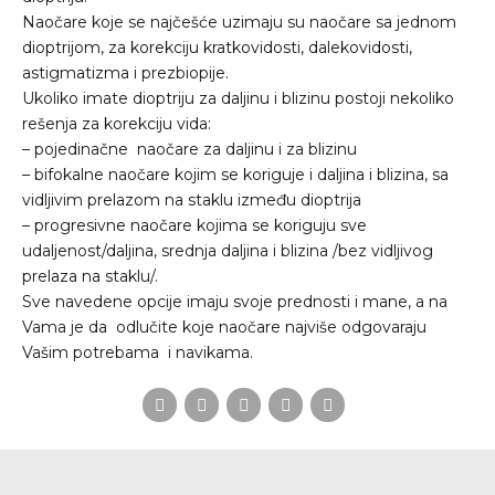
Naočare koje se najčešće uzimaju su naočare sa jednom
dioptrijom, za korekciju kratkovidosti, dalekovidosti,
astigmatizma i prezbiopije.
Ukoliko imate dioptriju za daljinu i blizinu postoji nekoliko
rešenja za korekciju vida:
– pojedinačne naočare za daljinu i za blizinu
– bifokalne naočare kojim se koriguje i daljina i blizina, sa
vidljivim prelazom na staklu između dioptrija
– progresivne naočare kojima se koriguju sve
udaljenost/daljina, srednja daljina i blizina /bez vidljivog
prelaza na staklu/.
Sve navedene opcije imaju svoje prednosti i mane, a na
Vama je da odlučite koje naočare najviše odgovaraju
Vašim potrebama i navikama.