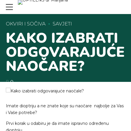
OKVIRI I SOČIVA
SAVJETI
KAKO IZABRATI
ODGOVARAJUĆE
NAOČARE?
0
Imate dioptriju a ne znate koje su naočare najbolje za Vas
i Vaše potrebe?
Prvi korak u odabiru je da imate ispravno određenu
dioptriju.