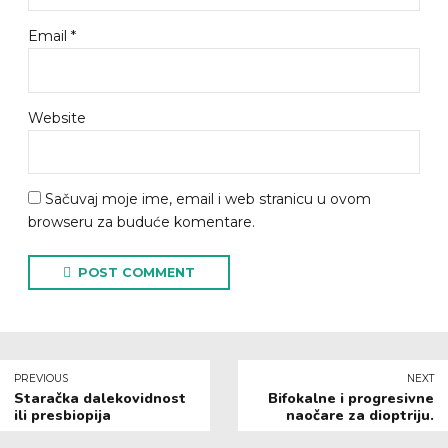
Email *
Website
Sačuvaj moje ime, email i web stranicu u ovom
browseru za buduće komentare.
POST COMMENT
PREVIOUS
NEXT
Staračka dalekovidnost
Bifokalne i progresivne
ili presbiopija
naočare za dioptriju.