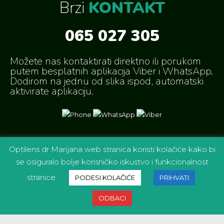
Brzi
KONTAKT
065 027 305
Možete nas kontaktirati direktno ili porukom
putem besplatnih aplikacija Viber i WhatsApp.
Dodirom na jednu od slika ispod, automatski
aktivirate aplikaciju.
Optilens dr Marijana web stranica koristi kolačiće kako bi
se osiguralo bolje korisničko iskustvo i funkcionalnost
©Copyright Oftalmološka ordinacija
OPTILENS dr Marijana
|
Zadržava sva prava
stranice.
PODESI KOLAČIĆE
PRIHVATI
Product by
mariolaWeb
ODBACI