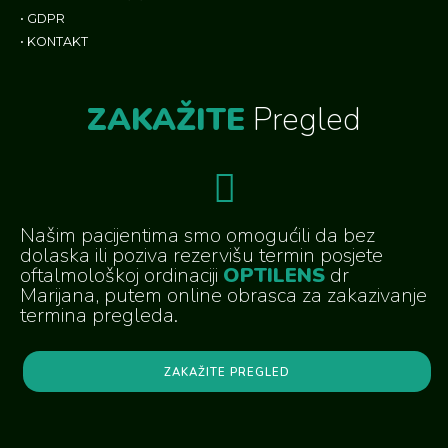
•
GDPR
•
KONTAKT
ZAKAŽITE
Pregled
Našim pacijentima smo omogućili da bez
dolaska ili poziva rezervišu termin posjete
oftalmološkoj ordinaciji
OPTILENS
dr
Marijana, putem online obrasca za zakazivanje
termina pregleda.
ZAKAŽITE PREGLED