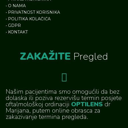
•
O NAMA
•
PRIVATNOST KORISNIKA
•
POLITIKA KOLAČIĆA
•
GDPR
•
KONTAKT
ZAKAŽITE
Pregled
Našim pacijentima smo omogućili da bez
dolaska ili poziva rezervišu termin posjete
oftalmološkoj ordinaciji
OPTILENS
dr
Marijana, putem online obrasca za
zakazivanje termina pregleda.